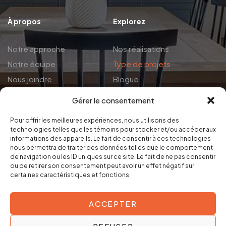
À propos
Explorez
Notre approche
Nos réalisations
Notre équipe
Type de projets
Nous joindre
Blogue
Gérer le consentement
Politiques
Pour offrir les meilleures expériences, nous utilisons des
technologies telles que les témoins pour stocker et/ou accéder aux
Politique de confidentialité
informations des appareils. Le fait de consentir à ces technologies
nous permettra de traiter des données telles que le comportement
Politique en matière de cookies
de navigation ou les ID uniques sur ce site. Le fait de ne pas consentir
ou de retirer son consentement peut avoir un effet négatif sur
certaines caractéristiques et fonctions.
ACCEPTER