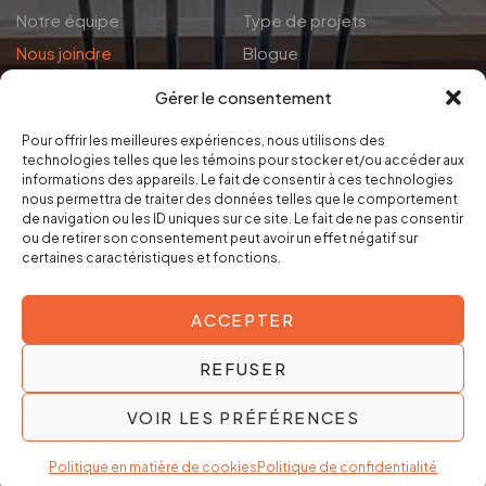
Notre équipe
Type de projets
Nous joindre
Blogue
Gérer le consentement
Politiques
Pour offrir les meilleures expériences, nous utilisons des
technologies telles que les témoins pour stocker et/ou accéder aux
Politique de confidentialité
informations des appareils. Le fait de consentir à ces technologies
nous permettra de traiter des données telles que le comportement
Politique en matière de cookies
de navigation ou les ID uniques sur ce site. Le fait de ne pas consentir
ou de retirer son consentement peut avoir un effet négatif sur
certaines caractéristiques et fonctions.
ACCEPTER
REFUSER
VOIR LES PRÉFÉRENCES
© Copyright 2024. Kalla Cuisines & Design. Tous droits
réservés.
Politique en matière de cookies
Politique de confidentialité